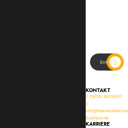
Subscri
Our
Newslat
KONTAKT
08241 9613497
info@handwerkerte
buchloe.de
KARRIERE