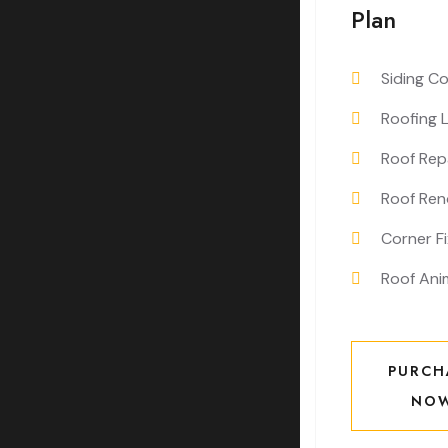
Plan
Siding C
Roofing 
Roof Rep
Roof Ren
Corner Fi
Roof Ani
PURCH
NO
PURCH