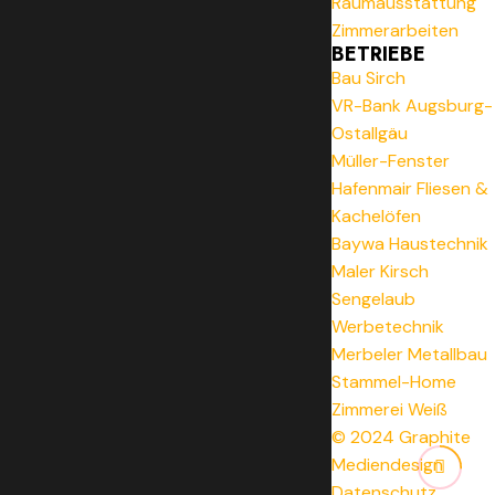
Raumausstattung
Zimmerarbeiten
BETRIEBE
Bau Sirch
VR-Bank Augsburg-
Ostallgäu
Müller-Fenster
Hafenmair Fliesen &
Kachelöfen
Baywa Haustechnik
Maler Kirsch
Sengelaub
Werbetechnik
Merbeler Metallbau
Stammel-Home
Zimmerei Weiß
© 2024 Graphite
Mediendesign
Datenschutz