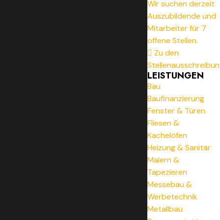
Wir suchen derzeit
Auszubildende und
Mitarbeiter für 7
offene Stellen.
Zu den
Stellenausschreibu
LEISTUNGEN
Bau
Baufinanzierung
Fenster & Türen
Fliesen &
Kachelöfen
Heizung & Sanitär
Malern &
Tapezieren
Messebau &
Werbetechnik
Metallbau