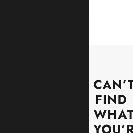
NO
CAN’
FIND
WHA
YOU’