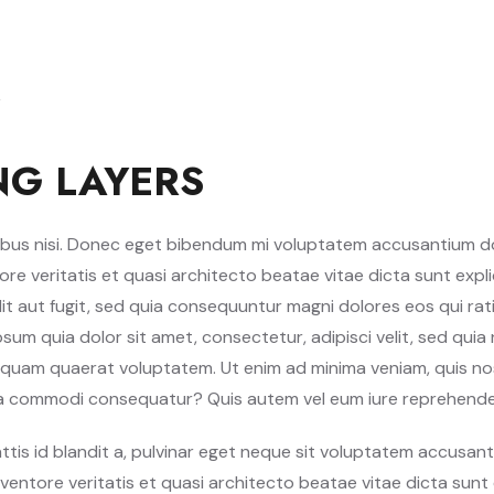
NG LAYERS
bus nisi. Donec eget bibendum mi voluptatem accusantium d
tore veritatis et quasi architecto beatae vitae dicta sunt ex
it aut fugit, sed quia consequuntur magni dolores eos qui r
psum quia dolor sit amet, consectetur, adipisci velit, sed qu
quam quaerat voluptatem. Ut enim ad minima veniam, quis nos
 ea commodi consequatur? Quis autem vel eum iure reprehender
 mattis id blandit a, pulvinar eget neque sit voluptatem accu
inventore veritatis et quasi architecto beatae vitae dicta su