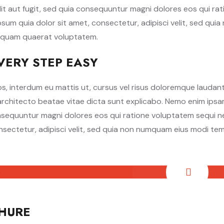
it aut fugit, sed quia consequuntur magni dolores eos qui r
psum quia dolor sit amet, consectetur, adipisci velit, sed qu
iquam quaerat voluptatem.
VERY STEP EASY
s, interdum eu mattis ut, cursus vel risus doloremque laudant
 architecto beatae vitae dicta sunt explicabo. Nemo enim ips
onsequuntur magni dolores eos qui ratione voluptatem sequi n
onsectetur, adipisci velit, sed quia non numquam eius modi t
HURE