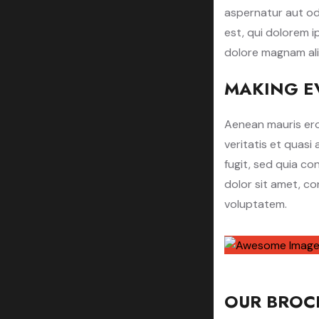
aspernatur aut od
est, qui dolorem i
dolore magnam al
MAKING E
Aenean mauris ero
veritatis et quasi
fugit, sed quia c
dolor sit amet, c
voluptatem.
OUR BROC