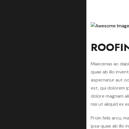
ROOFI
Maecenas ac dapi
quae ab illo inven
aspernatur aut od
est, qui dolorem i
dolore magnam ali
nisi ut aliquid ex
Proin felis arcu,
ipsa quae ab illo 