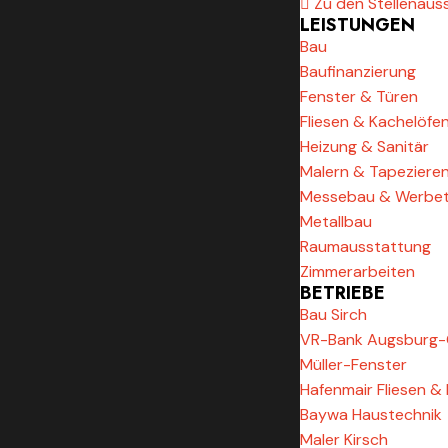
Zu den Stellenaus
LEISTUNGEN
Bau
Baufinanzierung
Fenster & Türen
Fliesen & Kachelöfe
Heizung & Sanitär
Malern & Tapeziere
Messebau & Werbet
Metallbau
Raumausstattung
Zimmerarbeiten
BETRIEBE
Bau Sirch
VR-Bank Augsburg-
Müller-Fenster
Hafenmair Fliesen &
Baywa Haustechnik
Maler Kirsch