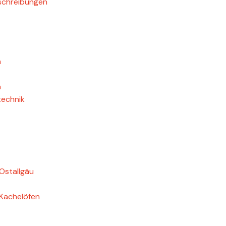
schreibungen
n
n
echnik
Ostallgäu
 Kachelöfen