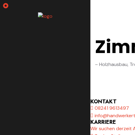
Zim
– Holzhausbau, T
KONTAKT
08241 9613497
info@handwerker
KARRIERE
Wir suchen derzeit A