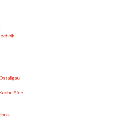
n
n
echnik
Ostallgäu
 Kachelöfen
chnik