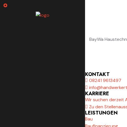
BayWa Haustechn
KONTAKT
08241 9613497
info@handwerker
KARRIERE
Wir suchen derzeit A
Zu den Stellenaus
LEISTUNGEN
Bau
Baufinanzierung