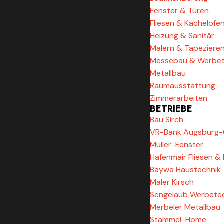
Fenster & Türen
Fliesen & Kachelöfe
Heizung & Sanitär
Malern & Tapeziere
Messebau & Werbet
Metallbau
Raumausstattung
Zimmerarbeiten
BETRIEBE
Bau Sirch
VR-Bank Augsburg-
Müller-Fenster
Hafenmair Fliesen &
Baywa Haustechnik
Maler Kirsch
Sengelaub Werbete
Merbeler Metallbau
Stammel-Home